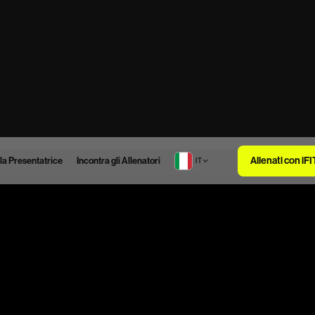
Allenati con iFI
 la Presentatrice
Incontra gli Allenatori
IT